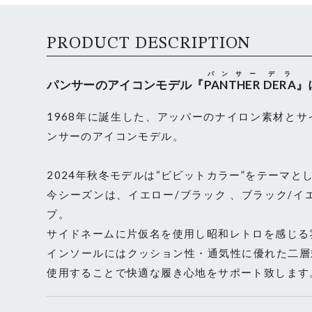
PRODUCT DESCRIPTION
パンサー
デラ
パンサーのアイコンモデル『
PANTHER
DERA
』
1968年に誕生した、アッパーのナイロン素材と
ンサーのアイコンモデル。
2024年秋冬モデルは“ビビットカラー”をテーマ
今シーズンは、イエロー/ブラック 、ブラック/イエロー の２カラーを新たにラインアッ
プ。
サイドネームに片仮名を使用し昭和レトロを感じる
インソールにはクッション性・通気性に優れた二層
使用することで快適な履き心地をサポート致します