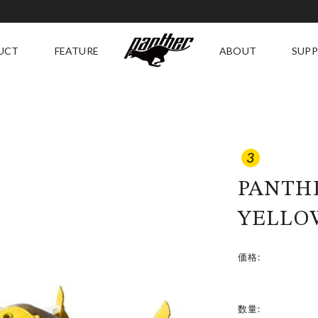
UCT
FEATURE
ABOUT
SUP
RECOMMENDED
ABOUT
SU
GING
HISTORY
SI
DELUXE
A
PANTHE
E
YELLO
価格:
数量: