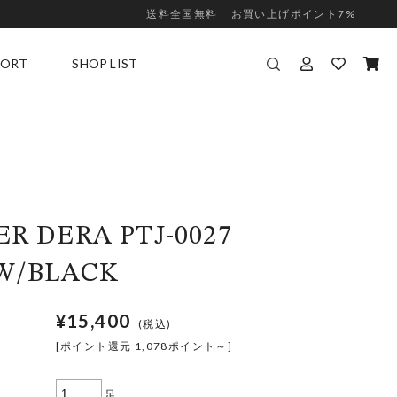
送料全国無料
お買い上げポイント7%
PORT
SHOP LIST
PPORT
直営店
ZE GUIDE
取扱店舗一覧
R DERA PTJ-0027
W/BLACK
¥15,400
(税込)
[ポイント還元 1,078ポイント～]
足