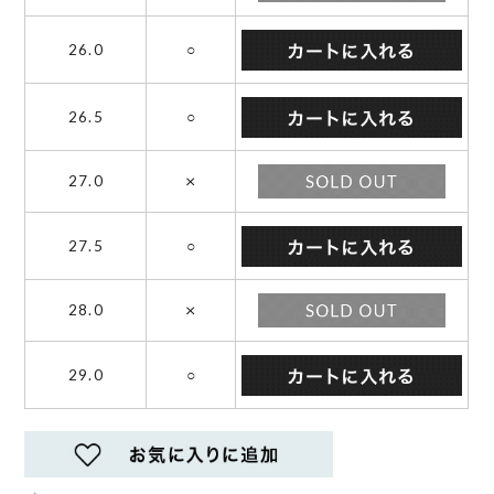
26.0
○
26.5
○
×
27.0
27.5
○
×
28.0
29.0
○