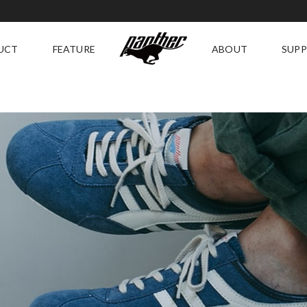
UCT
FEATURE
ABOUT
SUP
RECOMMENDED
ABOUT
SU
GING
HISTORY
SI
DELUXE
A
E