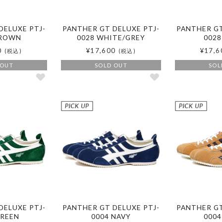
DELUXE PTJ-
PANTHER GT DELUXE PTJ-
PANTHER GT
BROWN
0028 WHITE/GREY
0028
0
¥17,600
¥17,6
(税込)
(税込)
 OUT
SOLD OUT
SOL
DELUXE PTJ-
PANTHER GT DELUXE PTJ-
PANTHER GT
GREEN
0004 NAVY
0004