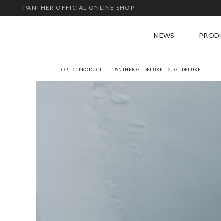
PANTHER OFFICIAL ONLINE SHOP
NEWS
PROD
ALL
TOP
PRODUCT
PANTHER GT DELUXE
GT DELUXE
JOG
GT 
DER
SAL