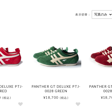
表示切替：
DELUXE PTJ-
PANTHER GT DELUXE PTJ-
PANTHER GT
 RED
0028 GREEN
002
0
¥18,700
¥18,7
(税込)
(税込)