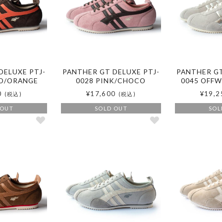
DELUXE PTJ-
PANTHER GT DELUXE PTJ-
PANTHER GT
O/ORANGE
0028 PINK/CHOCO
0045 OFFW
0
¥17,600
¥19,2
(税込)
(税込)
 OUT
SOLD OUT
SOL