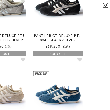
 DELUXE PTJ-
PANTHER GT DELUXE PTJ-
HITE/SILVER
0045 BLACK/SILVER
50
¥19,250
(税込)
(税込)
D OUT
SOLD OUT